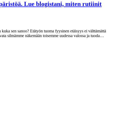
ristöä. Lue blogistani, miten rutiinit
 kuka sen sanoo? Etätyön tuoma fyysinen etäisyys ei välttämättä
saan, avata silmämme näkemään toisemme uudessa valossa ja tuoda…