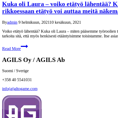
Kuka oli Laura – voiko etätyö lähentää? Ku
rikkoessaan etätyö voi auttaa meitä näke
By
admin
9 helmikuun, 2021
10 kesäkuun, 2021
Voiko etätyö lähentää? Kuka oli Laura – miten pääsemme työroolien ta
tarkoita sitä, että myös henkisesti etääntyisimme toisistamme. Itse a
Read More
AGILS Oy / AGILS Ab
Suomi / Sverige
+358 40 5541031
info(at)altogame.com