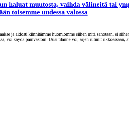
n haluat muutosta, vaihda välineitä tai ympä
mään toisemme uudessa valossa
akse ja aidosti kiinnitämme huomiomme siihen mitä sanotaan, ei siihen
siassa, voi käydä päinvastoin. Uusi tilanne voi, arjen rutiinit rikkoes