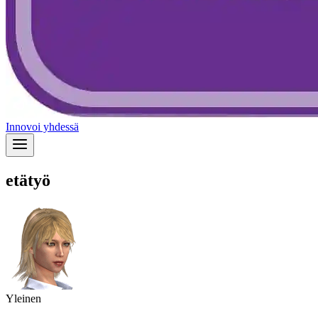
Innovoi yhdessä
etätyö
Yleinen