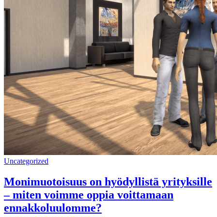
Uncategorized
Monimuotoisuus on hyödyllistä yrityksille
– miten voimme oppia voittamaan
ennakkoluulomme?