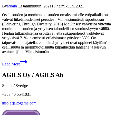
By
admin
13 tammikuun, 2021
15 helmikuun, 2021
Osallisuuden ja monimuotoisuuden omaksumiselle työpaikalla on
vahvat liiketaloudelliset perusteet. Viimeisimmässä raportissaan
(Delivering Through Diversity, 2018) McKinsey vahvistaa yhteyttä
monimuotoisuuden ja yrityksen taloudellisen suorituskyvyn välillä.
Heidän tutkimuksensa osoittavat, että sukupuolierot vaihtelevat
yrityksissä 21% ja etnisesti erilaisimmat yritykset 33%. On
taipuvaisuutta ajatella, että nämä yritykset ovat oppineet käyttämään
osallisuutta ja monimuotoisuutta kilpailuedun lähteenä ja kasvun
avaintekijänä. Viimeisimmän…
Read More
AGILS Oy / AGILS Ab
Suomi / Sverige
+358 40 5541031
info(at)altogame.com