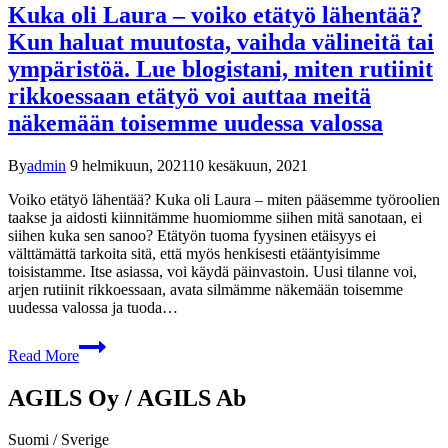
Kuka oli Laura – voiko etätyö lähentää?
Kun haluat muutosta, vaihda välineitä tai
ympäristöä. Lue blogistani, miten rutiinit
rikkoessaan etätyö voi auttaa meitä
näkemään toisemme uudessa valossa
By
admin
9 helmikuun, 2021
10 kesäkuun, 2021
Voiko etätyö lähentää? Kuka oli Laura – miten pääsemme työroolien
taakse ja aidosti kiinnitämme huomiomme siihen mitä sanotaan, ei
siihen kuka sen sanoo? Etätyön tuoma fyysinen etäisyys ei
välttämättä tarkoita sitä, että myös henkisesti etääntyisimme
toisistamme. Itse asiassa, voi käydä päinvastoin. Uusi tilanne voi,
arjen rutiinit rikkoessaan, avata silmämme näkemään toisemme
uudessa valossa ja tuoda…
Read More
AGILS Oy / AGILS Ab
Suomi / Sverige