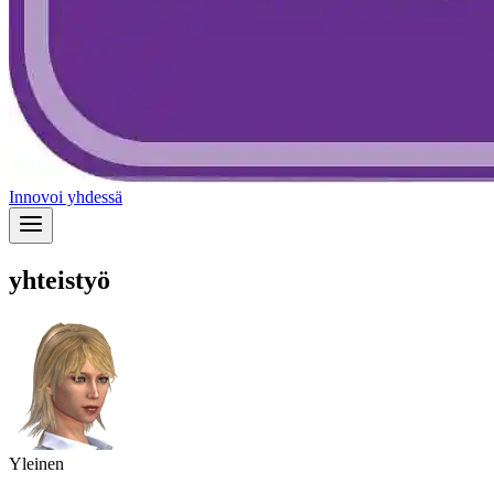
Innovoi yhdessä
yhteistyö
Yleinen