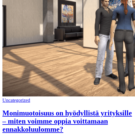
Uncategorized
Monimuotoisuus on hyödyllistä yrityksille
– miten voimme oppia voittamaan
ennakkoluulomme?