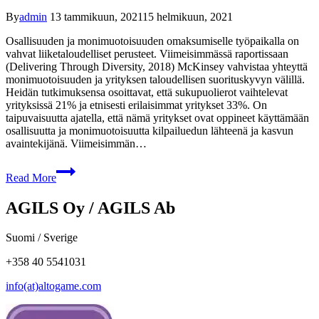
By
admin
13 tammikuun, 2021
15 helmikuun, 2021
Osallisuuden ja monimuotoisuuden omaksumiselle työpaikalla on
vahvat liiketaloudelliset perusteet. Viimeisimmässä raportissaan
(Delivering Through Diversity, 2018) McKinsey vahvistaa yhteyttä
monimuotoisuuden ja yrityksen taloudellisen suorituskyvyn välillä.
Heidän tutkimuksensa osoittavat, että sukupuolierot vaihtelevat
yrityksissä 21% ja etnisesti erilaisimmat yritykset 33%. On
taipuvaisuutta ajatella, että nämä yritykset ovat oppineet käyttämään
osallisuutta ja monimuotoisuutta kilpailuedun lähteenä ja kasvun
avaintekijänä. Viimeisimmän…
Read More
AGILS Oy / AGILS Ab
Suomi / Sverige
+358 40 5541031
info(at)altogame.com